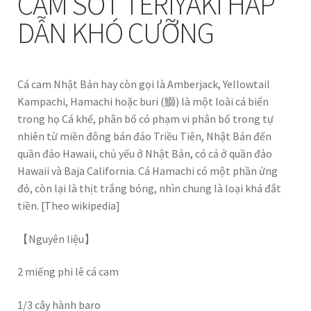
CAM SỐT TERIYAKI HẤP
DẪN KHÓ CƯỠNG
Cá cam Nhật Bản hay còn gọi là Amberjack, Yellowtail
Kampachi, Hamachi hoặc buri (鰤) là một loài cá biển
trong họ Cá khế, phân bố có phạm vi phân bố trong tự
nhiên từ miền đông bán đảo Triều Tiên, Nhật Bản đến
quần đảo Hawaii, chủ yếu ở Nhật Bản, có cả ở quần đảo
Hawaii và Baja California. Cá Hamachi có một phần ửng
đỏ, còn lại là thịt trắng bóng, nhìn chung là loại khá đắt
tiền. [Theo wikipedia]
【Nguyên liệu】
2 miếng phi lê cá cam
1/3 cây hành baro