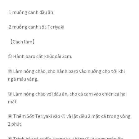
1 muỗng canh dầu ăn
2 muỗng canh sốt Teriyaki
【Cách làm】
① Hành baro cắt khúc dài 3cm.
② Làm nóng chảo, cho hành baro vào nướng cho tới khi
ngả màu vàng.
③ Làm nóng chảo với dầu ăn, cho cá cam vào chiên cả hai
mặt.
④ Thêm Sốt Teriyaki vào ③ và lật đều 2 mặt cá trong vòng
2 phút.
⑤ Trình bày cá ra dĩa, trang trí thêm ② là xong món ăn.