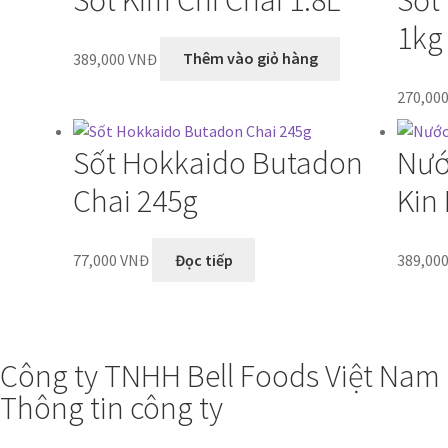
Sốt Kim Chi Chai 1.8L
Sốt
1kg
389,000
VNĐ
Thêm vào giỏ hàng
270,00
Sốt Hokkaido Butadon
Nướ
Chai 245g
Kin
77,000
VNĐ
Đọc tiếp
389,00
Công ty TNHH Bell Foods Việt Nam
Thông tin công ty