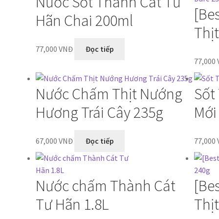
Nước Sốt Thành Cát Tư
[Be
Hãn Chai 200ml
Thị
77,000
VNĐ
Đọc tiếp
77,000
Nước Chấm Thịt Nướng
Sốt
Hương Trái Cây 235g
Mới
67,000
VNĐ
Đọc tiếp
77,000
Nước chấm Thành Cát
[Be
Tư Hãn 1.8L
Thị