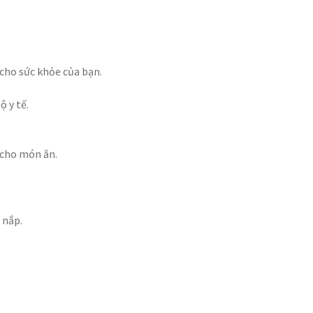
cho sức khỏe của bạn.
 y tế.
 cho món ăn.
 nắp.