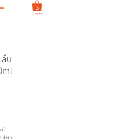
 Lẩu
0ml
 có
sẽ đem