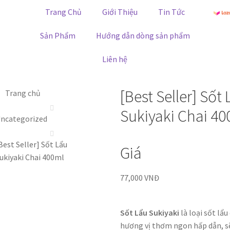
Trang Chủ
Giới Thiệu
Tin Tức
Sản Phẩm
Hướng dẫn dòng sản phẩm
Liên hệ
[Best Seller] Sốt
Trang chủ
Sukiyaki Chai 40
ncategorized
Best Seller] Sốt Lẩu
Giá
ukiyaki Chai 400ml
77,000
VNĐ
Sốt Lẩu Sukiyaki
là loại sốt lẩu
hương vị thơm ngon hấp dẫn, 