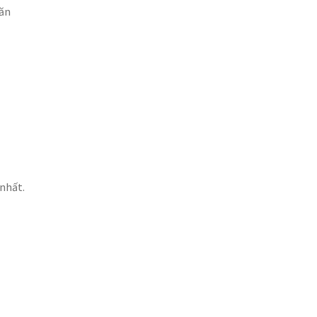
 ăn
 nhất.