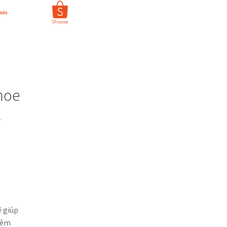
moe
L
 giúp
hêm