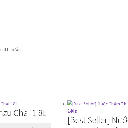
n B1, nước.
nzu Chai 1.8L
[Best Seller] N