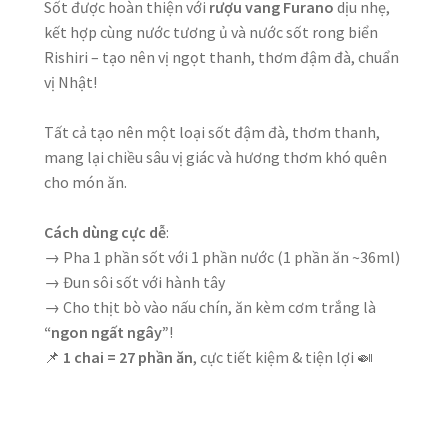
Sốt được hoàn thiện với
rượu vang Furano
dịu nhẹ,
kết hợp cùng nước tương ủ và nước sốt rong biển
Rishiri – tạo nên vị ngọt thanh, thơm đậm đà, chuẩn
vị Nhật!
Tất cả tạo nên một loại sốt đậm đà, thơm thanh,
mang lại chiều sâu vị giác và hương thơm khó quên
cho món ăn.
Cách dùng cực dễ
:
→ Pha 1 phần sốt với 1 phần nước (1 phần ăn ~36ml)
→ Đun sôi sốt với hành tây
→ Cho thịt bò vào nấu chín, ăn kèm cơm trắng là
“ngon ngất ngây”
!
📌
1 chai = 27 phần ăn
, cực tiết kiệm & tiện lợi 🍛