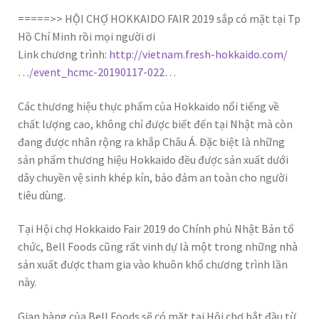
=====>> HỘI CHỢ HOKKAIDO FAIR 2019 sắp có mặt tại Tp
Hồ Chí Minh rồi mọi người ơi
Link chương trình:
http://vietnam.fresh-hokkaido.com/
…/event_hcmc-20190117-022…
Các thương hiệu thực phẩm của Hokkaido nổi tiếng về
chất lượng cao, không chỉ được biết đến tại Nhật mà còn
đang được nhân rộng ra khắp Châu Á. Đặc biệt là những
sản phẩm thương hiệu Hokkaido đều được sản xuất dưới
dây chuyền vệ sinh khép kín, bảo đảm an toàn cho người
tiêu dùng.
Tại Hội chợ Hokkaido Fair 2019 do Chính phủ Nhật Bản tổ
chức, Bell Foods cũng rất vinh dự là một trong những nhà
sản xuất được tham gia vào khuôn khổ chương trình lần
này.
Gian hàng của Bell Foods sẽ có mặt tại Hội chợ bắt đầu từ