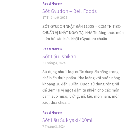
Read More »
Sốt Gyudon – Bell Foods
17 Tháng 9, 2025
SỐT GYUDON NHẬT BẢN 1150G – CƠM THỊT BÒ
CHUẨN VỊ NHẬT NGAY TẠI NHÀ Thưởng thức món
cơm bò xào kiểu Nhật (Gyudon) chuẩn
Read More »
Sốt Lẩu Ishikari
8 Tháng 3, 2024
Sử dụng như 1 loại nước dùng đa năng trong
chế biến thực phẩm. Pha loãng với nước nóng
khoảng 20 đến 30 lần. Được sử dụng rộng rãi
để đem lại vị ngọt đậm tự nhiên cho các món
canh súp miso, trứng, mì, lẩu, món hầm, món
xào, dưa chua…
Read More »
Sốt Lẩu Sukiyaki 400ml
7 Tháng 3, 2024