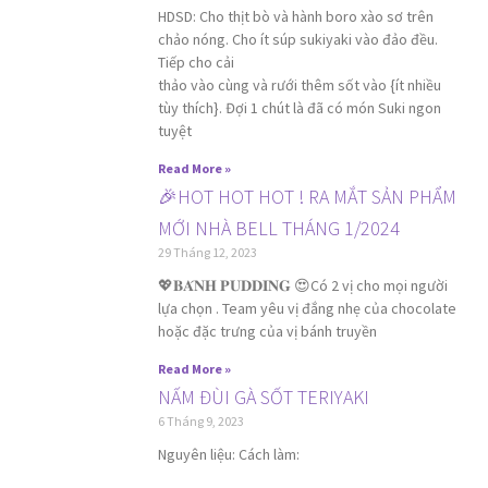
HDSD: Cho thịt bò và hành boro xào sơ trên
chảo nóng. Cho ít súp sukiyaki vào đảo đều.
Tiếp cho cải
thảo vào cùng và rưới thêm sốt vào {ít nhiều
tùy thích}. Đợi 1 chút là đã có món Suki ngon
tuyệt
Read More »
🎉HOT HOT HOT ! RA MẮT SẢN PHẨM
MỚI NHÀ BELL THÁNG 1/2024
29 Tháng 12, 2023
💖𝐁𝐀́𝐍𝐇 𝐏𝐔𝐃𝐃𝐈𝐍𝐆 😍Có 2 vị cho mọi người
lựa chọn . Team yêu vị đắng nhẹ của chocolate
hoặc đặc trưng của vị bánh truyền
Read More »
NẤM ĐÙI GÀ SỐT TERIYAKI
6 Tháng 9, 2023
Nguyên liệu: Cách làm: